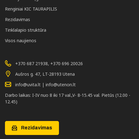
Renginiai KIC TAURAPILIS
Rezidavimas
Tinklalapio struktūra
Visos naujienos
+370 687 21938, +370 696 20026
Aušros g. 47, LT-28193 Utena
info@uvita.lt | info@utenon.lt
Darbo laikas: I-IV nuo 8 iki 17 val.,V- 8-15.45 val. Pietūs (12.00 -
12.45)
Rezidavimas