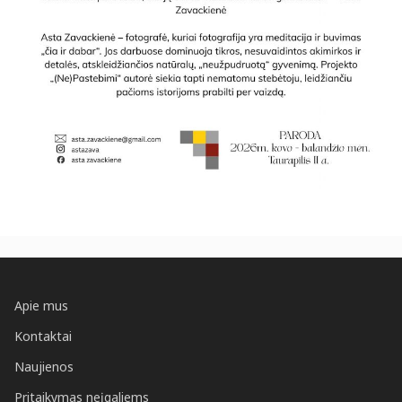
Apie mus
Kontaktai
Naujienos
Pritaikymas neįgaliems