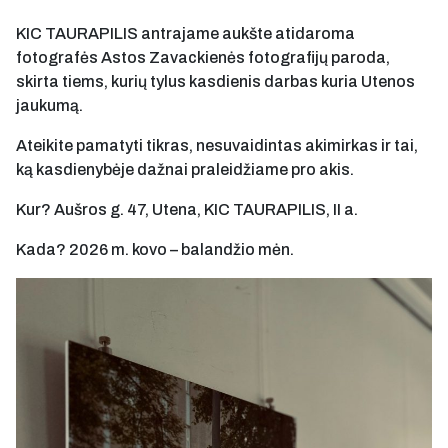
KIC TAURAPILIS antrajame aukšte atidaroma
fotografės Astos Zavackienės fotografijų paroda,
skirta tiems, kurių tylus kasdienis darbas kuria Utenos
jaukumą.
Ateikite pamatyti tikras, nesuvaidintas akimirkas ir tai,
ką kasdienybėje dažnai praleidžiame pro akis.
Kur? Aušros g. 47, Utena, KIC TAURAPILIS, II a.
Kada? 2026 m. kovo – balandžio mėn.