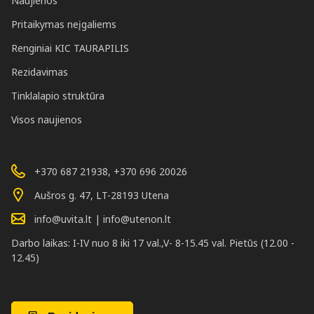
Naujienos
Pritaikymas neįgaliems
Renginiai KIC TAURAPILIS
Rezidavimas
Tinklalapio struktūra
Visos naujienos
+370 687 21938, +370 696 20026
Aušros g. 47, LT-28193 Utena
info@uvita.lt | info@utenon.lt
Darbo laikas: I-IV nuo 8 iki 17 val.,V- 8-15.45 val. Pietūs (12.00 -
12.45)